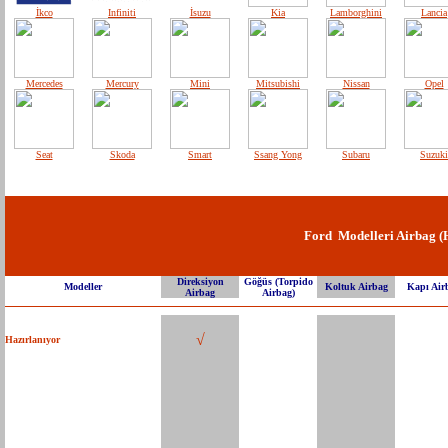
İkco
Infiniti
İsuzu
Kia
Lamborghini
Lancia
Mercedes
Mercury
Mini
Mitsubishi
Nissan
Opel
Seat
Skoda
Smart
Ssang Yong
Subaru
Suzuki
Ford Modelleri Airbag (H
Direksiyon
Göğüs (Torpido
Modeller
Koltuk Airbag
Kapı Air
Airbag
Airbag)
√
Hazırlanıyor