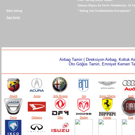
Ankara Dışına da Servis Vermekteyiz. 24 S
Bilal Airbag
"Airbag Sizi Sevdiklerinize Kavuşturur"
Ana Sayfa
Airbag Tamiri ( Direksiyon Airbag, Koltuk A
Oto Göğüs Tamiri, Emniyet Kemeri Tam
Abarth
Acura
Alfa Romeo
Aro
Aston
Martin
Audi
Dacia
Daihatsu
Dfm
Dodge
Ferrari
Fiat