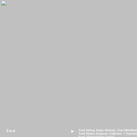
Ford
►
Ford Airbag Tamir Merkezi, Tüm Modellerin 
Ford Marka Araçların Göğüsleri ( Torpido) 
Ford Airbag Beyin Tamiri